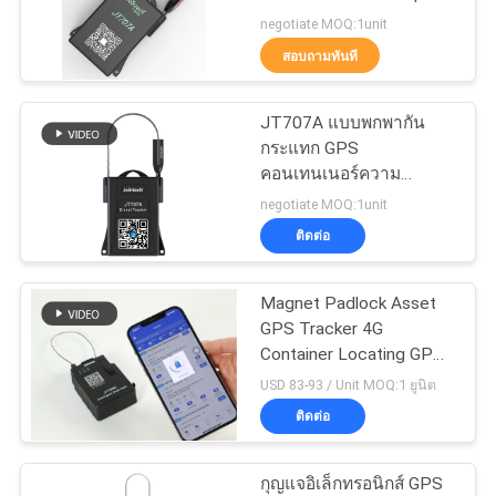
ขอ
Electronic Seal lock
negotiate MOQ:1unit
ใบ
สอบถามทันที
86
การติดตามการซีลตู้
เสนอ
JT707A แบบพกพากัน
กระแทก GPS
ราคา
คอนเทนเนอร์
คอนเทนเนอร์ความ
ปลอดภัยตรารับรอง CE
negotiate MOQ:1unit
ติดต่อ
แผนผัง
เว็บไซต์
Magnet Padlock Asset
64
GPS Tracker 4G
อุปกรณ์ตรวจสอบ
Container Locating GPS
PRIVACY
Electronic Seal
USD 83-93 / Unit MOQ:1 ยูนิต
อุณหภูมิโซ่เย็น
POLICY
ติดต่อ
กุญแจอิเล็กทรอนิกส์ GPS