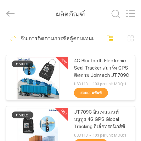
2026
Shenzhen
Joint
ผลิตภัณฑ์
Technology
Co.,
Ltd..
All
Rights
210
บ้าน
Reserved.
จีน การติดตามการซีลตู้คอนเทนเนอร์
กุญแจติดตาม GPS
สินค้า
HOT
4G Bluetooth Electronic
Seal Tracker สมาร์ท GPS
ติดตาม Jointech JT709C
แสดง
USD113 ~ 103 per unit MOQ:1
VR
สอบถามทันที
113
ล็อคคอนเทนเนอร์
HOT
JT709C อินเทลเลนท์
เกี่ยว
บลูทูธ 4G GPS Global
GPS
Tracking อิเล็กทรอนิกส์ซีล
กับ
ทราคเกอร์
USD113 ~ 103 per unit MOQ:1