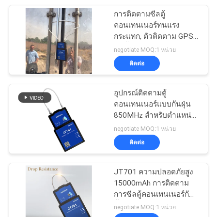
การติดตามซีลตู้
24
คอนเทนเนอร์ทนแรง
เซ็นเซอร์ระดับถัง
กระแทก, ตัวติดตาม GPS
กันน้ำ 1900MHz
negotiate MOQ:1 หน่วย
น้ำมันเชื้อเพลิงดีเซล
ติดต่อ
อุปกรณ์ติดตามตู้
คอนเทนเนอร์แบบกันฝุ่น
850MHz สำหรับตำแหน่ง
11
แบบเรียลไทม์
negotiate MOQ:1 หน่วย
อุปกรณ์ติดตามยาน
ติดต่อ
พาหนะ gps
JT701 ความปลอดภัยสูง
15000mAh การติดตาม
การซีลตู้คอนเทนเนอร์กัน
น้ำ
negotiate MOQ:1 หน่วย