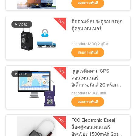
เรา
สอบถามทันที
HOT
ติดตามซีลประตูรถบรรทุก
87
ทัวร์
ตู้คอนเทนเนอร์
โรงงาน
GPS Smart Lock
negotiate MOQ:2 ยูนิต
สอบถามทันที
ควบคุม
HOT
กุญแจติดตาม GPS
คุณภาพ
คอนเทนเนอร์
อิเล็กทรอนิกส์ 2G พร้อม
62
แบตเตอรี่ 1500mAh
negotiate MOQ:1unit
ติดต่อ
สอบถามทันที
กุญแจสมาร์ทบลูทู ธ
เรา
HOT
FCC Electronic Eseal
ล็อคตู้คอนเทนเนอร์
อัจฉริยะ 1500mAh Gps