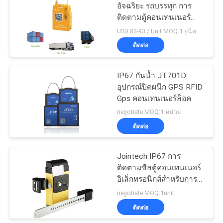
อัจฉริยะ รถบรรทุก การ
ติดตามตู้คอนเทนเนอร์
100
Digital Security Seal Lock
USD 83-93 / Unit MOQ:1 ยูนิต
ตัวติดตาม GPS ของ
ติดต่อ
คอนเทนเนอร์
IP67 กันน้ำ JT701D
อุปกรณ์ปิดผนึก GPS RFID
Gps คอนเทนเนอร์ล็อค
negotiate MOQ:1 หน่วย
ติดต่อ
27
ซอฟต์แวร์ติดตาม
Jointech IP67 การ
ติดตามซีลตู้คอนเทนเนอร์
ยานพาหนะ GPS
อิเล็กทรอนิกส์สำหรับการ
ขนส่งโลจิสติกส์
negotiate MOQ:1unit
ติดต่อ