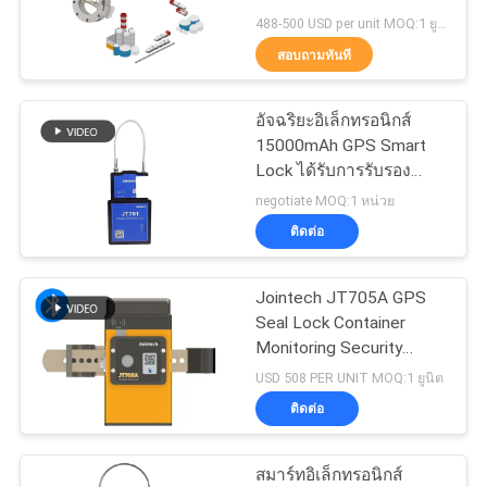
ขอ
GPS
488-500 USD per unit MOQ:1 ยูนิต
ใบ
สอบถามทันที
86
การติดตามการซีลตู้
เสนอ
อัจฉริยะอิเล็กทรอนิกส์
15000mAh GPS Smart
ราคา
คอนเทนเนอร์
Lock ได้รับการรับรอง
มาตรฐาน ISO9001
negotiate MOQ:1 หน่วย
ติดต่อ
แผนผัง
เว็บไซต์
Jointech JT705A GPS
64
Seal Lock Container
อุปกรณ์ตรวจสอบ
Monitoring Security
PRIVACY
Cargo กุญแจติดตาม GPS
USD 508 PER UNIT MOQ:1 ยูนิต
อุณหภูมิโซ่เย็น
POLICY
ติดต่อ
สมาร์ทอิเล็กทรอนิกส์