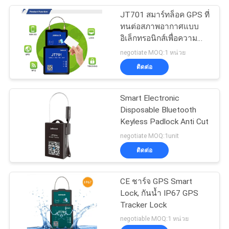
JT701 สมาร์ทล็อค GPS ที่
24
ทนต่อสภาพอากาศแบบ
เซ็นเซอร์ระดับถัง
อิเล็กทรอนิกส์เพื่อความ
ปลอดภัยของตู้
negotiate MOQ:1 หน่วย
น้ำมันเชื้อเพลิงดีเซล
คอนเทนเนอร์
ติดต่อ
Smart Electronic
Disposable Bluetooth
Keyless Padlock Anti Cut
11
negotiate MOQ:1unit
อุปกรณ์ติดตามยาน
ติดต่อ
พาหนะ gps
CE ชาร์จ GPS Smart
Lock, กันน้ำ IP67 GPS
Tracker Lock
negotiable MOQ:1 หน่วย