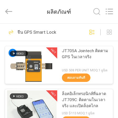
2026
Shenzhen
Joint
ผลิตภัณฑ์
Technology
Co.,
Ltd..
All
Rights
210
บ้าน
Reserved.
จีน GPS Smart Lock
กุญแจติดตาม GPS
สินค้า
HOT
JT705A Jointech ติดตาม
GPS ในเวลาจริง
แสดง
USD 508 PER UNIT MOQ:1 ยูนิต
VR
สอบถามทันที
113
ล็อคคอนเทนเนอร์
HOT
ล็อคอิเล็กทรอนิกส์ที่ฉลาด
เกี่ยว
JT709C: ติดตามในเวลา
GPS
จริง และเปิดล็อคไกล
กับ
USD $113 MOQ:1 ยูนิต