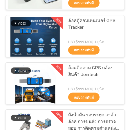
เรา
สอบถามทันที
HOT
ล็อคตู้คอนเทนเนอร์ GPS
87
ทัวร์
Tracker
โรงงาน
GPS Smart Lock
USD $999 MOQ:1 ยูนิต
สอบถามทันที
ควบคุม
HOT
ล็อคติดตาม GPS กล้อง
คุณภาพ
สินค้า Jointech
62
USD $999 MOQ:1 ยูนิต
ติดต่อ
สอบถามทันที
กุญแจสมาร์ทบลูทู ธ
เรา
HOT
ถังน้ำมัน รถบรรทุก วาล์ว
ล็อค การขนส่ง การตรวจ
สอบ การติดตามตำแหน่ง