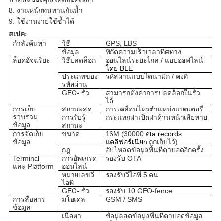
8. งานหนักทนทานกันน้ำ
9. ใช้งานง่ายใช้ซ้ำได้
สเปค:
กำลังค้นหา
วิธี
GPS, LBS
ข้อมูล
พิกัดความเร็วเวลาทิศทาง
ล็อคอัจฉริยะ
วิธีปลดล็อก
ออนไลน์ระยะไกล / แอปออฟไลน์
โดย BLE
ประเภทของ
รหัสผ่านแบบไดนามิก / คงที่
รหัสผ่าน
GEO- รั้ว
สามารถตั้งค่าการปลดล็อกในรั้ว
ได้
การเก็บ
สถานะสด
การเคลื่อนไหวตำแหน่งแบตเตอรี่
รวบรวม
การรับรู้
กระแทกฝาเปิดฝาด้านหน้าเสียหาย
ข้อมูล
สถานะ
การจัดเก็บ
ขนาด
16M (30000 ด
ta records
ข้อมูล
แคลิฟอร์เนีย
n ถูกเก็บไว้)
กฎ
อัปโหลดข้อมูลพื้นที่ตาบอดอีกครั้ง
Terminal
การอัพเกรด
รองรับ OTA
และ Platform
ออนไลน์
หมายเลขวี
รองรับวีไอพี 5 คน
ไอพี
GEO- รั้ว
รองรับ 10 GEO-fence
การสื่อสาร
โอเดล
GSM / SMS
ม
ข้อมูล
เนื้อหา
ข้อมูลสดข้อมูลพื้นที่ตาบอดข้อมูล