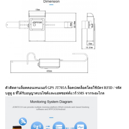
ตัวติดตามล็อคคอนเทนเนอร์ GPS JT705A ล็อคปลดล็อคโดยใช้บัตร RFID / รหัส
บลูทู ธ ที่ได้รับอนุญาตบนไซต์และแอพซอฟต์แวร์ SMS จากระยะไกล