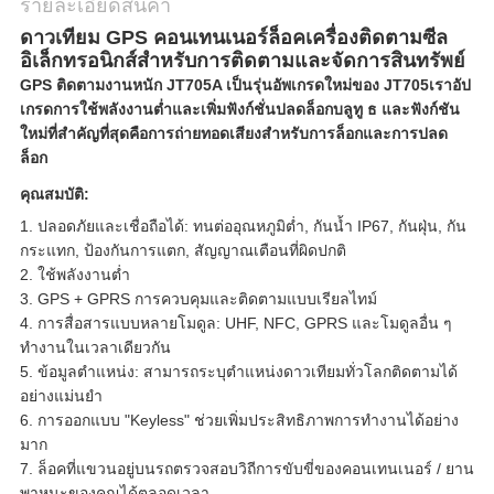
รายละเอียดสินค้า
ดาวเทียม GPS คอนเทนเนอร์ล็อคเครื่องติดตามซีล
อิเล็กทรอนิกส์สำหรับการติดตามและจัดการสินทรัพย์
GPS ติดตามงานหนัก JT705A เป็นรุ่นอัพเกรดใหม่ของ JT705เราอัป
เกรดการใช้พลังงานต่ำและเพิ่มฟังก์ชั่นปลดล็อกบลูทู ธ และฟังก์ชัน
ใหม่ที่สำคัญที่สุดคือการถ่ายทอดเสียงสำหรับการล็อกและการปลด
ล็อก
คุณสมบัติ:
1. ปลอดภัยและเชื่อถือได้: ทนต่ออุณหภูมิต่ำ, กันน้ำ IP67, กันฝุ่น, กัน
กระแทก, ป้องกันการแตก, สัญญาณเตือนที่ผิดปกติ
2. ใช้พลังงานต่ำ
3. GPS + GPRS การควบคุมและติดตามแบบเรียลไทม์
4. การสื่อสารแบบหลายโมดูล: UHF, NFC, GPRS และโมดูลอื่น ๆ
ทำงานในเวลาเดียวกัน
5. ข้อมูลตำแหน่ง: สามารถระบุตำแหน่งดาวเทียมทั่วโลกติดตามได้
อย่างแม่นยำ
6. การออกแบบ "Keyless" ช่วยเพิ่มประสิทธิภาพการทำงานได้อย่าง
มาก
7. ล็อคที่แขวนอยู่บนรถตรวจสอบวิถีการขับขี่ของคอนเทนเนอร์ / ยาน
พาหนะของคุณได้ตลอดเวลา