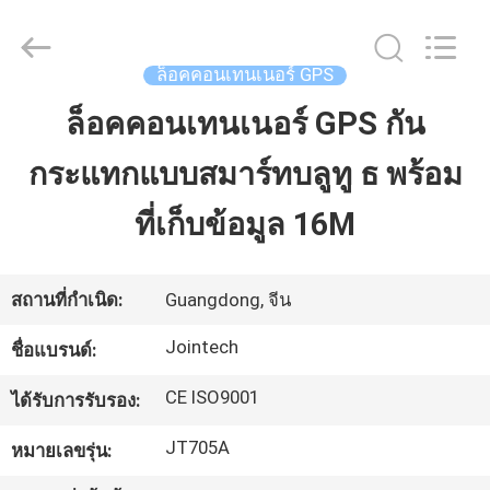
2026
Shenzhen
Joint
Technology
Co.,
ล็อคคอนเทนเนอร์ GPS
Ltd..
All
Rights
ล็อคคอนเทนเนอร์ GPS กัน
บ้าน
Reserved.
กระแทกแบบสมาร์ทบลูทู ธ พร้อม
สินค้า
ที่เก็บข้อมูล 16M
แสดง
สถานที่กำเนิด:
Guangdong, จีน
VR
Jointech
ชื่อแบรนด์:
CE ISO9001
ได้รับการรับรอง:
เกี่ยว
JT705A
หมายเลขรุ่น:
กับ