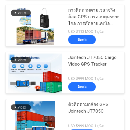
การติดตามตามเวลาจริง
ล็อค GPS การควบคุมระยะ
ไกล การตัดสายเคเบิล
ปลุก สมาร์ท กุญแจ
USD $113 MOQ:1 ยูนิต
ติดต่อ
Jointech JT705C Cargo
Video GPS Tracker
USD $999 MOQ:1 ยูนิต
ติดต่อ
ตัวติดตามกล้อง GPS
Jointech JT705C
USD $999 MOQ:1 ยูนิต