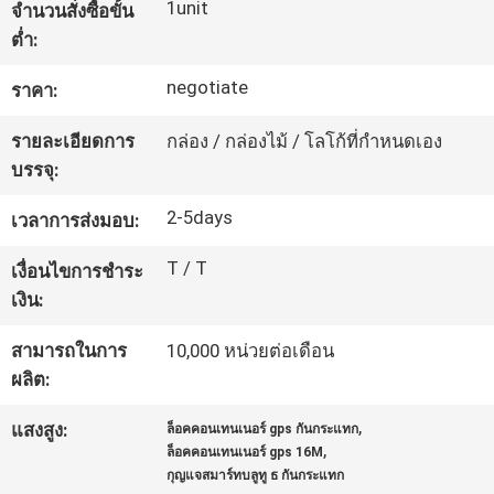
1unit
จำนวนสั่งซื้อขั้น
เรา
ต่ำ:
negotiate
ราคา:
ทัวร์
รายละเอียดการ
กล่อง / กล่องไม้ / โลโก้ที่กำหนดเอง
โรงงาน
บรรจุ:
2-5days
เวลาการส่งมอบ:
ควบคุม
T / T
เงื่อนไขการชำระ
คุณภาพ
เงิน:
สามารถในการ
10,000 หน่วยต่อเดือน
ติดต่อ
ผลิต:
เรา
,
แสงสูง:
ล็อคคอนเทนเนอร์ gps กันกระแทก
,
ล็อคคอนเทนเนอร์ gps 16M
กุญแจสมาร์ทบลูทู ธ กันกระแทก