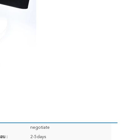
negotiate
อบ :
2-5days