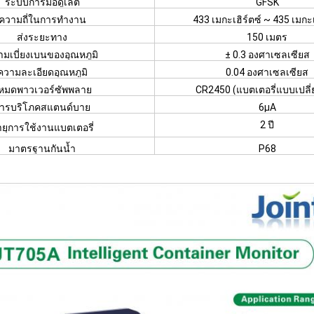
ระบบการมอดูเลต
GFSK
ความถี่ในการทำงาน
433 เมกะเฮิร์ตซ์ ~ 435 เมกะเ
ส่งระยะทาง
150 เมตร
มเบี่ยงเบนของอุณหภูมิ
± 0.3 องศาเซลเซียส
ความละเอียดอุณหภูมิ
0.04 องศาเซลเซียส
หมดพาวเวอร์ซัพพลาย
CR2450 (แบตเตอรี่แบบเปลี่
ารบริโภคสแตนด์บาย
6μA
2 ปี
ยุการใช้งานแบตเตอรี่
มาตรฐานกันน้ำ
P68