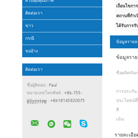
ควบคุมคุณภาพ
เงื่อนไขการ
ติดต่อเรา
สถานที่กำเน
ข่าว
ได้รับการรั
กรณี
ข้อมูลรายล
ขออ้าง
ข้อมูลราย
ติดต่อเรา
ชื่อผลิตภัณฑ
ชื่อผู้ติดต่อ :
Paul
การประกัน:
หมายเลขโทรศัพท์ :
+86-755-
WhatsApp :
+8618145820075
ประโยชน์ที่ไ
83237778
สี:
เน้น:
รายละเอียด