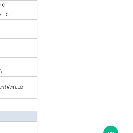
° C
5 ° C
์ด
ชาร์จไฟ LED