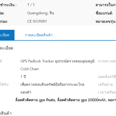
ชำระเงิน :
T / T
สามารถในกา
Guangdong, จีน
ิด:
ชื่อแบรนด์:
CE ISO9001
บรอง:
หมายเลขรุ่น:
ะเอียด
รายละเอียดสินค้า
ละเอียด
์:
GPS Padlock Tracker อุปกรณ์ตรวจสอบอุณหภูมิ
การตรวจสอ
Cold Chain
1 ปี
ปลดล็อกวิธี
ด้รับ:
เพื่อตรวจสอบสินทรัพย์มือถือจากระยะไกล
เครือข่าย:
แดงดำ
เวลาเตรียม
ล็อคตัวติดตาม gps กันฝน
,
ล็อคตัวติดตาม gps 20000mAh
,
จอภา
สินค้า