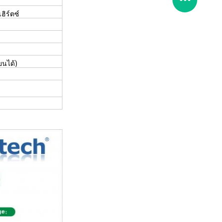
ฮิร์ตซ์
ยนได้)