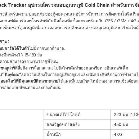
ck Tracker อุปกรณ์ตรวจสอบอุณหภูมิ Cold Chain สำหรับการจัดกา
าะสำหรับความปลอดภัยของตู้คอนเทนเนอร์การจัดการการติดตามโลจิสติก
คือ
โดยซอฟต์แวร์แอพโทรศัพท์มัน
ล็อคที่แข็งแกร่งพร้อมกับ GPS / GSM / 
บเซ็นเซอร์อุณหภูมิเพื่อตรวจสอบการเปลี่ยนแปลงของอุณหภูมิแบบเรียลไทม์
พาะ:
บบชาร์จได้ในตัว
ไม่มีภายนอก
อำนาจ.
่งที่มาค้างไว้ 15-180 วัน
ความสามารถรายงานว่าอยู่ที่ไหน
สถานะไปยังโทรศัพท์ของคุณหรือทางอินเทอร์เน็ต
ลลูล่าร์
ที่สื่อถึงการล็อก
“ Keyless”
ลดความเสี่ยงในการสูญเสียกุญแจและเพิ่มประสิทธิภาพการทำงานไ
ออนไลน์ที่มีคุณสมบัติหลากหลาย
ให้แผนที่แบบเรียลไทม์รายงานการแจ้งเตือนสถา
การออกแบบที่ทนทานและป้องกันฝน
ขนาดเครื่องโฮสต์
223 มม. * 13
ลองจิจูดของสตริง
450 มม
น้ำหนัก
4KG