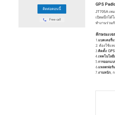
GPS Padlo
JT705A เหม
เปิดผนึกได้
Free call
ทำงานร่วมกั
ลักษณะเฉ
1.
แบตเตอรี่แ
2. ต้องใช้แหล
3.
ติดตั้ง GPS
4.
เทคโนโลยีเซ
5.
การออกแบบ
6.
แพลตฟอร์ม
7.
งานหนัก
, 