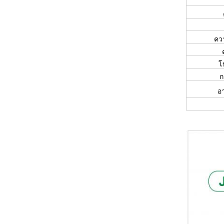
ควา
โ
ก
อา