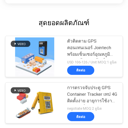
สุดยอดผลิตภัณฑ์
ตัวติดตาม GPS
คอนเทนเนอร์ Jointech
พร้อมเซ็นเซอร์อุณหภูมิ
สำหรับโลจิสติกโซ่เย็น
USD 106-126 / Unit MOQ:1 ยูนิต
ติดต่อ
การตรวจจับประตู GPS
Container Tracker เทป 4G
ติดตั้งง่าย อายุการใช้งาน
แบตเตอรี่ยาวนาน
negotiate MOQ:2 ยูนิต
ติดต่อ