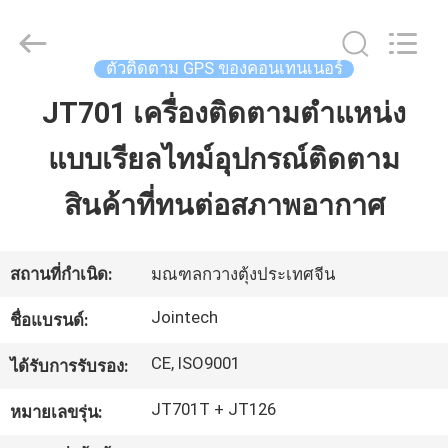
2026
Shenzhen
Joint
Technology
Co.,
ตัวติดตาม GPS ของคอนเทนเนอร์
Ltd..
All
Rights
JT701 เครื่องติดตามตำแหน่ง
บ้าน
Reserved.
แบบเรียลไทม์อุปกรณ์ติดตาม
สินค้า
สินค้าที่ทนต่อสภาพอากาศ
แสดง
สถานที่กำเนิด:
มณฑลกวางตุ้งประเทศจีน
VR
Jointech
ชื่อแบรนด์:
CE, ISO9001
ได้รับการรับรอง:
เกี่ยว
JT701T + JT126
หมายเลขรุ่น:
กับ