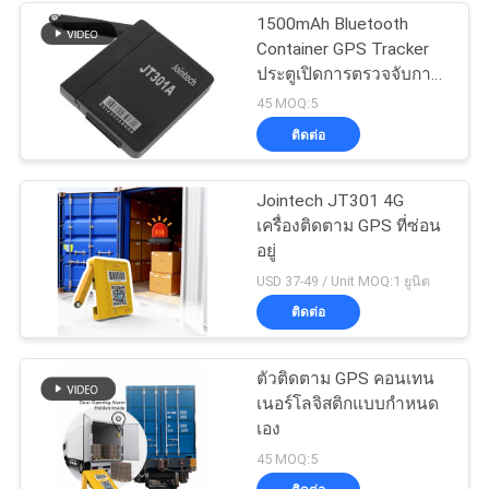
1500mAh Bluetooth
Container GPS Tracker
ประตูเปิดการตรวจจับการ
แจ้งเตือน
45 MOQ:5
ติดต่อ
Jointech JT301 4G
เครื่องติดตาม GPS ที่ซ่อน
อยู่
USD 37-49 / Unit MOQ:1 ยูนิต
ติดต่อ
ตัวติดตาม GPS คอนเทน
เนอร์โลจิสติกแบบกำหนด
เอง
45 MOQ:5