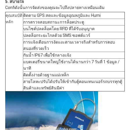
5. สบายใจ
Confi
ดังนั้นการจัดส่งของคุณจะไปถึงปลายทางเหมือนเดิม
คุณสมบัติ
ติดตาม GPS สดและข้อมูลอุณหภูมิและ Humi
หลัก
การตรวจสอบสถานะการล็อคประตู
บนไซต์ปลดล็อคโดย RFID ที่ได้รับอนุญาต
ปลดล็อกระยะไกลด้วย SMS ซอฟต์แวร์
การแจ้งเตือนการงัดแงะตามเวลาจริงสำหรับการตอบ
สนองที่รวดเร็ว
กันน้ำ IP67 เพื่อใช้กลางแจ้ง
แบตเตอรี่ขนาดใหญ่ใช้งานได้นานกว่า 7 วันที่ 1 ข้อมูล /
นาที
ติดตั้งง่ายด้วยฐานแม่เหล็ก
สายโลหะปรับได้ปรับให้เข้ากับตู้คอนเทนเนอร์รถบรรทุกตู้
สินค้าและทรัพย์สินมีค่า