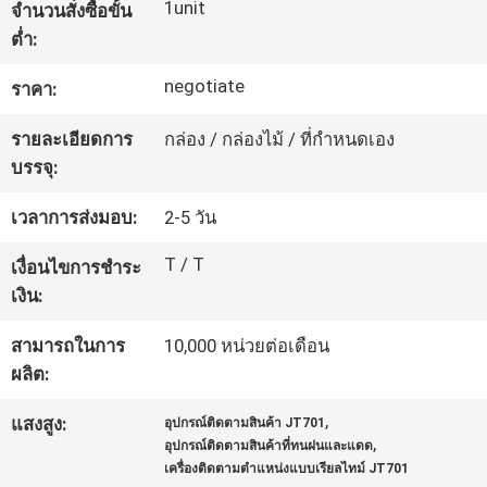
1unit
จำนวนสั่งซื้อขั้น
เรา
ต่ำ:
negotiate
ราคา:
ทัวร์
รายละเอียดการ
กล่อง / กล่องไม้ / ที่กำหนดเอง
โรงงาน
บรรจุ:
เวลาการส่งมอบ:
2-5 วัน
ควบคุม
T / T
เงื่อนไขการชำระ
คุณภาพ
เงิน:
สามารถในการ
10,000 หน่วยต่อเดือน
ติดต่อ
ผลิต:
เรา
,
แสงสูง:
อุปกรณ์ติดตามสินค้า JT701
,
อุปกรณ์ติดตามสินค้าที่ทนฝนและแดด
เครื่องติดตามตำแหน่งแบบเรียลไทม์ JT701