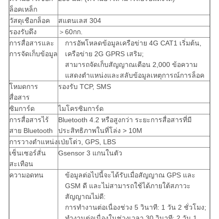
ล็อคเหล็ก
วัสดุเชือกล็อค
สแตนเลส 304
รองรับดึง
＞60กก.
การสื่อสารและ
การอัพโหลดข้อมูลเครือข่าย 4G CAT1 เริ่มต้น,
การจัดเก็บข้อมูล
เครือข่าย 2G GPRS เสริม;
สามารถจัดเก็บสัญญาณเตือน 2,000 ข้อความ
แสดงตำแหน่งและสลับข้อมูลเหตุการณ์การล็อค
โหมดการ
รองรับ TCP, SMS
สื่อสาร
ซิมการ์ด
ไมโครซิมการ์ด
การสื่อสารไร้
Bluetooth 4.2 หรือสูงกว่า ระยะการสื่อสารที่มี
สาย Bluetooth
ประสิทธิภาพในที่โล่ง > 10M
การวางตำแหน่ง
เป่ยโต่ว, GPS, LBS
เซ็นเซอร์สั่น
Gsensor 3 แกนในตัว
สะเทือน
ความอดทน
ข้อมูลต่อไปนี้จะได้รับเมื่อสัญญาณ GPS และ
GSM ดี และไม่สามารถใช้ได้ภายใต้สภาวะ
สัญญาณไม่ดี:
การทำงานต่อเนื่องช่วง 5 วินาที: 1 วัน 2 ชั่วโมง;
ทำงานต่อเนื่องในช่วงเวลา 30 วินาที: 2 วัน 1