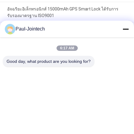
อัจฉริยะอิเล็กทรอนิกส์ 15000mAh GPS Smart Lock ได้รับการ
รับรองมาตรฐาน ISO9001
Jointech JT705A GPS Seal Lock Container Monitoring Security
Paul-Jointech
Cargo กุญแจติดตาม GPS
สมาร์ทอิเล็กทรอนิกส์ 1500mAh ล็อคคอนเทนเนอร์ GPS ROHS ได้
6:17 AM
รับการอนุมัติ
Good day, what product are you looking for?
หมวดหมู่ยอดนิยม
ทั้งหมด
ล็อคคอนเทนเนอร์ 
กุญแจติดตาม GPS
GPS
GPS Smart Lock
กุญแจสมาร์ทบลูทู ธ
การติดตามการซีลตู้
อุปกรณ์ตรวจสอบ
คอนเทนเนอร์
อุณหภูมิโซ่เย็น