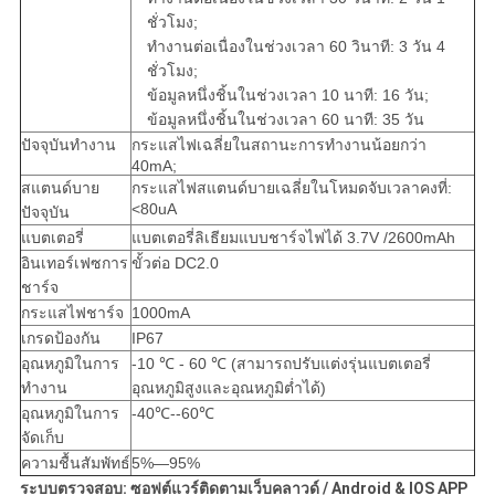
ชั่วโมง;
ทำงานต่อเนื่องในช่วงเวลา 60 วินาที: 3 วัน 4
ชั่วโมง;
ข้อมูลหนึ่งชิ้นในช่วงเวลา 10 นาที: 16 วัน;
ข้อมูลหนึ่งชิ้นในช่วงเวลา 60 นาที: 35 วัน
ปัจจุบันทำงาน
กระแสไฟเฉลี่ยในสถานะการทำงานน้อยกว่า
40mA;
สแตนด์บาย
กระแสไฟสแตนด์บายเฉลี่ยในโหมดจับเวลาคงที่:
<80uA
ปัจจุบัน
แบตเตอรี่
แบตเตอรี่ลิเธียมแบบชาร์จไฟได้ 3.7V /2600mAh
อินเทอร์เฟซการ
ขั้วต่อ DC2.0
ชาร์จ
กระแสไฟชาร์จ
1000mA
เกรดป้องกัน
IP67
อุณหภูมิในการ
-10 ℃ - 60 ℃ (สามารถปรับแต่งรุ่นแบตเตอรี่
ทำงาน
อุณหภูมิสูงและอุณหภูมิต่ำได้)
อุณหภูมิในการ
-40℃--60℃
จัดเก็บ
ความชื้นสัมพัทธ์
5%—95%
ระบบตรวจสอบ: ซอฟต์แวร์ติดตามเว็บคลาวด์ / Android & IOS APP