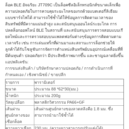
ล็อค BLE อัจฉริยะ JT709C เป็นล็อคซีลอิเล็กทรอนิกส์ขนาดเล็กเพื่อ
ความปลอดภัยในการควบคุมระยะไกลของรถด้วยแบตเตอรี่ลิเธียม
แบบชาร์จไฟได้ สามารถใช้ซ้ำได้ให้ข้อมูลการติดตามเวลาของ
สินทรัพย์ที่มีความแม่นยำสูง และสนับสนุนออนไลน์ระยะไกล การ
ปลดล็อกออฟไลน์ BLE ในสถานที่ และสนับสนุนการตรวจสอบแบบเรี
ยลไทม์และการตรวจสอบบนแพลตฟอร์มต่างๆข้อมูลการติดตามตาม
เวลาจริง เช่น การเล่นแทร็กที่ผ่านมาและสถานะการล็อกช่วยให้
ลูกค้าได้รับโซลูชันการจัดการตำแหน่งสินทรัพย์บนอุปกรณ์เคลื่อนที่ที่
มีต้นทุนต่ำ ปลอดภัยกว่า มีประสิทธิภาพมากขึ้น และชาญฉลาดยิ่งขึ้น
แอปพลิเคชัน:
การขนส่งสินค้า / บริษัทรักษาความปลอดภัย / การดำเนินการที่
กำหนดเอง / เชิงพาณิชย์ / ขายปลีก
รายการ
พารามิเตอร์
ขนาด
ประมาณ 88 *62*30(มม.)
น้ำหนัก
ประมาณ 200g
วัสดุเปลือก
พลาสติกวิศวกรรม PA66+GF
เส้นผ่าน
เส้นผ่านศูนย์กลางของลวดสลิงคือ 1.8 มม. ซึ่ง
ศูนย์กลางของ
สามารถนำมาใช้ซ้ำได้
เชือกล็อค
ความยาวเชือก
230 มม. (ความยาวสามารถปรับแต่งได้)