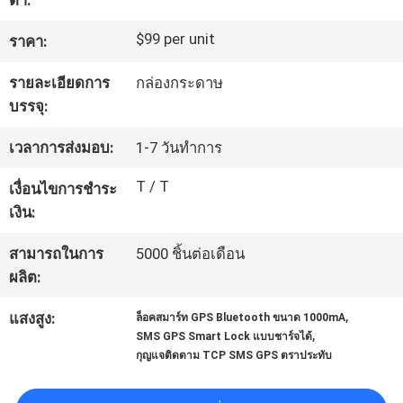
ต่ำ:
เรา
$99 per unit
ราคา:
ทัวร์
รายละเอียดการ
กล่องกระดาษ
บรรจุ:
โรงงาน
เวลาการส่งมอบ:
1-7 วันทำการ
T / T
ควบคุม
เงื่อนไขการชำระ
เงิน:
คุณภาพ
สามารถในการ
5000 ชิ้นต่อเดือน
ผลิต:
ติดต่อ
,
แสงสูง:
ล็อคสมาร์ท GPS Bluetooth ขนาด 1000mA
,
เรา
SMS GPS Smart Lock แบบชาร์จได้
กุญแจติดตาม TCP SMS GPS ตราประทับ