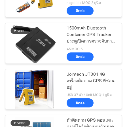
แบตเตอรี่ยาวนาน
negotiate MOQ:2 ยูนิต
ติดต่อ
1500mAh Bluetooth
Container GPS Tracker
ประตูเปิดการตรวจจับการ
แจ้งเตือน
45 MOQ:5
ติดต่อ
Jointech JT301 4G
เครื่องติดตาม GPS ที่ซ่อน
อยู่
USD 37-49 / Unit MOQ:1 ยูนิต
ติดต่อ
ตัวติดตาม GPS คอนเทน
เนอร์โลจิสติกแบบกำหนด