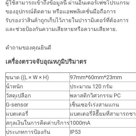
ผู้ใช้สามารถเข้าถึงข้อมูลนี้ ผ่านอินเตอร์เฟซโปรแกรม
ของอุปกรณ์ติดตาม หรือแอพพลิเคชั่นมือถือการ
รับรองว่าสินค้าถูกเก็บไว้ภายในปารามิเตอร์ที่ต้องการ
และช่วยป้องกันความเสียหายหรือความเสียหาย.
คําถามของคุณยินดี
เครื่องตรวจจับอุณหภูมิ
ปริมาตร
ขนาด ((L × W × H)
97mm*60mm*23mm
น้ําหนัก
ประมาณ 120 กรัม
วัสดุเปลือก
พลาสติกวิศวกรรม PC
G-sensor
เซ็นเซอร์เร่งสามแกน
แบตเตอรี่
แบตเตอรี่ลิธีียมที่สามารถช
สกุลเงินในการคิดค่าบริการ
1000mA
ประเภทการป้องกัน
IP53