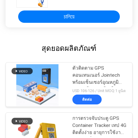
চালিয়ে
สุดยอดผลิตภัณฑ์
ตัวติดตาม GPS
คอนเทนเนอร์ Jointech
พร้อมเซ็นเซอร์อุณหภูมิ
สำหรับโลจิสติกโซ่เย็น
USD 106-126 / Unit MOQ:1 ยูนิต
ติดต่อ
การตรวจจับประตู GPS
Container Tracker เทป 4G
ติดตั้งง่าย อายุการใช้งาน