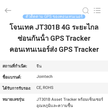
2026
Shenzhen
Joint
Technology
Co.,
ตัวติดตาม GPS ของคอนเทนเนอร์
Ltd..
All
Rights
โจนเทค JT301B 4G ระยะไกล
บ้าน
Reserved.
ซ่อนกันน้ํา GPS Tracker
สินค้า
คอนเทนเนอร์ส่ง GPS Tracker
แสดง
สถานที่กำเนิด:
จีน
VR
Jointech
ชื่อแบรนด์:
CE, ROHS
ได้รับการรับรอง:
เกี่ยว
หมายเลขรุ่น:
JT301B Asset Tracker พร้อมเซ็นเซอร์
กับ
อุณหภูมิและความชื้น