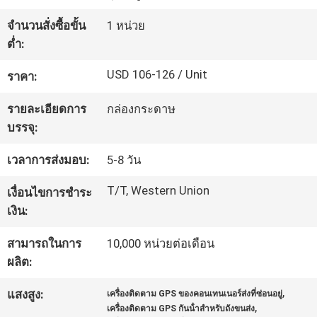
เรา
จำนวนสั่งซื้อขั้น
1 หน่วย
ต่ำ:
ทัวร์
USD 106-126 / Unit
ราคา:
โรงงาน
รายละเอียดการ
กล่องกระดาษ
บรรจุ:
ควบคุม
เวลาการส่งมอบ:
5-8 วัน
คุณภาพ
T/T, Western Union
เงื่อนไขการชำระ
เงิน:
ติดต่อ
สามารถในการ
10,000 หน่วยต่อเดือน
ผลิต:
เรา
,
แสงสูง:
เครื่องติดตาม GPS ของคอนเทนเนอร์ส่งที่ซ่อนอยู่
,
เครื่องติดตาม GPS กันน้ําสําหรับถังขนส่ง